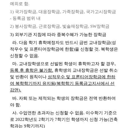
예외로 함
.
1)
국가장학금
,
대응장학금
,
가족장학금
,
국가고시장학금
-
등록금 범위 내
2)
봉사장학금
,
근로장학금
,
빛솔재장학금
, SW
장학금
3)
외부기관 지침에 따라 중복수혜가 가능한 장학금
라
.
다음 학기 휴학예정자도 반드시 금번 교내장학금
(
성
적우수 및 프론티어장학금에 한함
)
을 신청할 것
.
복학생은
신청할 수 없음
.
마
.
교내장학생으로 선발된 학생이 휴학하고자 할 경우
,
등록 후 휴학은 불가함
.
휴학생의 교내장학금은 선발 취소
및 반환이 원칙이나
성적우수 및 프론티어장학금에 한하
여 복학학기까지 유지됨
(
복학학기 등록금고지서에서 선
감면
).
바
.
자퇴 또는 제적되는 학생의 장학금은 전액 반환하여
야 함
.
사
.
수업연한 초과자는 신청할 수 없음
.
이수학기 기준으
로
2022
학년도
2
학기가
7
학기인 학생까지 신청 가능
(
건축
학과는
9
학기까지
)