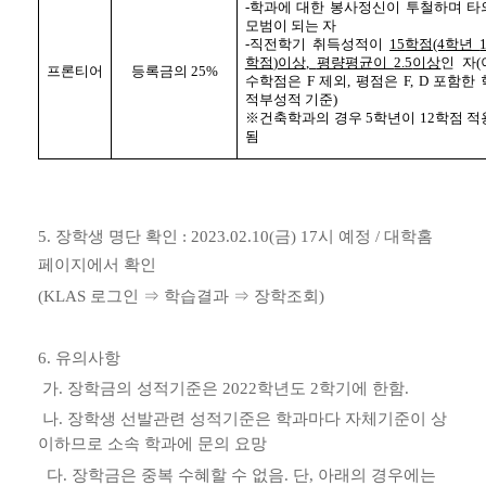
-
학과에 대한 봉사정신이 투철하며 타
모범이 되는 자
-
직전학기 취득성적이
15
학점
(4
학년
학점
)
이상
,
평량평균이
2.5
이상
인 자
(
프론티어
등록금의
25%
수학점은
F
제외
,
평점은
F, D
포함한 
적부성적 기준
)
※
건축학과의 경우
5
학년이
12
학점 적
됨
5.
장학생 명단 확인
:
2023.02.10(
금
) 17
시 예정
/
대학홈
페이지에서 확인
(KLAS
로그인
⇒
학습결과
⇒
장학조회
)
6.
유의사항
가
.
장학금의 성적기준은
2022
학년도
2
학기에 한함
.
나
.
장학생 선발관련 성적기준은 학과마다 자체기준이 상
이하므로 소속 학과에 문의 요망
다
.
장학금은 중복 수혜할 수 없음
.
단
,
아래의 경우에는