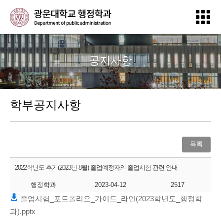
공지사항
학부공지사항
목록
2022학년도 후기(2023년 8월) 졸업예정자의 졸업시험 관련 안내
행정학과
2023-04-12
2517
졸업시험_포트폴리오_가이드_라인(2023학년도_행정학
과).pptx