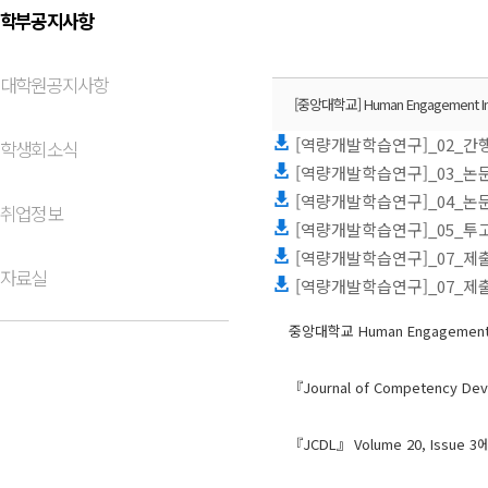
학부공지사항
대학원공지사항
[중앙대학교] Human Engagement In
[역량개발학습연구]_02_간행
학생회소식
[역량개발학습연구]_03_논문
[역량개발학습연구]_04_논문
취업정보
[역량개발학습연구]_05_투고
[역량개발학습연구]_07_제출
자료실
[역량개발학습연구]_07_제출
중앙대학교 Human Engagemen
『Journal of Competen
『JCDL』 Volume 20, Is