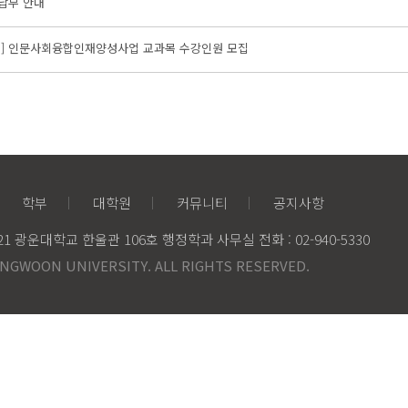
할납부 안내
수업] 인문사회융합인재양성사업 교과목 수강인원 모집
학부
대학원
커뮤니티
공지사항
 광운대학교 한울관 106호 행정학과 사무실 전화 : 02-940-5330
NGWOON UNIVERSITY. ALL RIGHTS RESERVED.