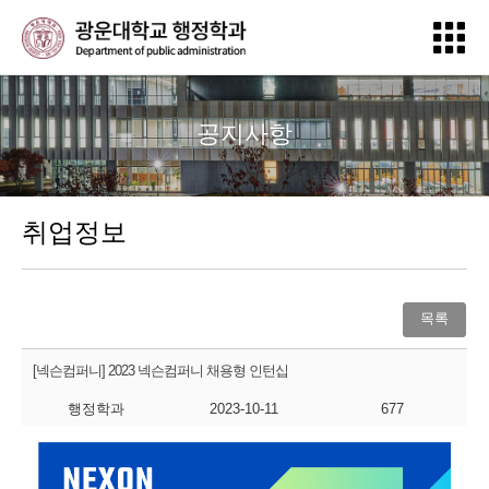
공지사항
취업정보
목록
[넥슨컴퍼니] 2023 넥슨컴퍼니 채용형 인턴십
행정학과
2023-10-11
677